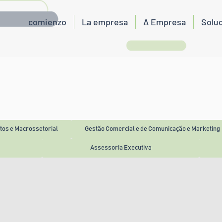
comienzo
La empresa
A Empresa
Solu
tos e Macrossetorial
Gestão Comercial e de Comunicação e Marketing
Assessoria Executiva