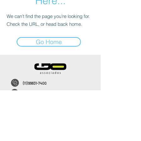
Here...
We can’t find the page you’re looking for.
Check the URL, or head back home.
Go Home
(11) 99831-7400
contato@goassociados.com.br
De Seg. a Sex. das 8h às 20h
Rua Hungria, 888 - 4° andar – Jd. Europa – CEP:
01455-905
REDES SOCIAIS