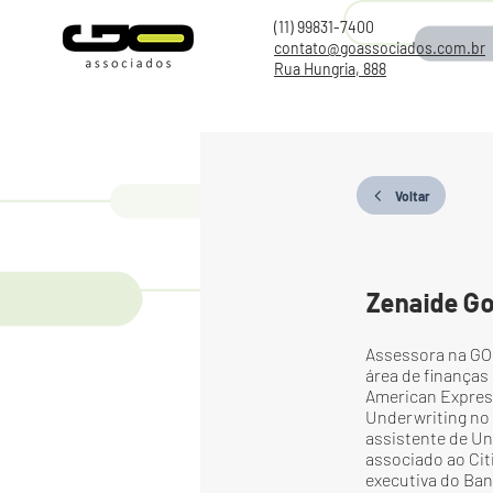
(11) 99831-7400
contato@goassociados.com.br
Rua Hungria, 888
Voltar
Zenaide G
Assessora na GO
área de finanças
American Express
Underwriting no 
assistente de Un
associado ao Citi
executiva do Banc