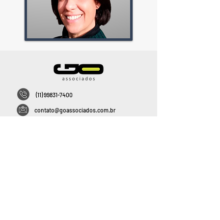
(11) 99831-7400
contato@goassociados.com.br
De Seg. a Sex. das 8h às 20h
Rua Hungria, 888 - 4° andar – Jd. Europa – CEP:
01455-905
REDES SOCIAIS